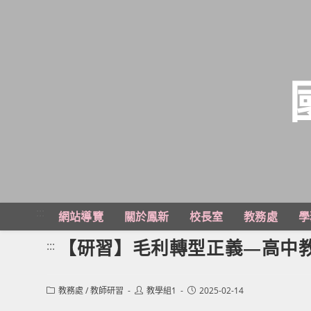
跳
轉
至
主
:::
網站導覽
關於鳳新
校長室
教務處
學
要
內
【研習】毛利轉型正義—高中
:::
容
Post
Post
Post
教務處
/
教師研習
教學組1
2025-02-14
category:
author:
published: