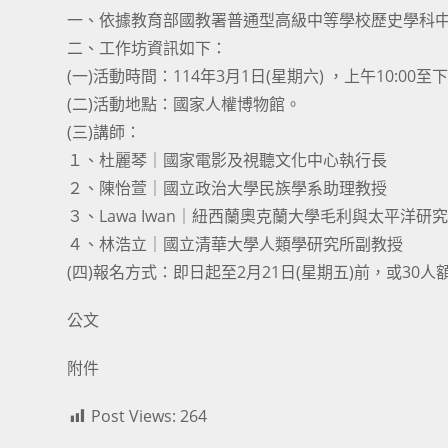
一、依據教育部國教署普通型高級中等學校歷史學科中
二、工作坊資訊如下：
(一)活動時間：114年3月1日(星期六) ，上午10:00至下
(二)活動地點：國家人權博物館。
(三)講師：
１、杜麗琴｜國家電影及視聽文化中心執行長
２、陳怡萱｜國立政治大學民族學系助理教授
３、Lawa Iwan｜紐西蘭奧克蘭大學毛利與太平洋研
４、林浩立｜國立清華大學人類學研究所副教授
(四)報名方式：即日起至2月21日(星期五)前，或30人額滿為
公文
附件
Post Views:
264