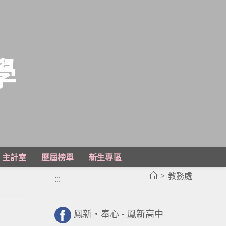
學
主計室
歷屆榜單
新生專區
>
教務處
:::
鳳新・奉心 - 鳳新高中