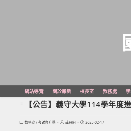
跳
轉
至
主
:::
網站導覽
關於鳳新
校長室
教務處
學
要
內
【公告】義守大學114學年度
:::
容
Post
Post
Post
教務處
/
考試與升學
註冊組
2025-02-17
category:
author:
published: