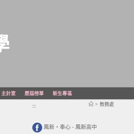
學
主計室
歷屆榜單
新生專區
>
教務處
:::
鳳新・奉心 - 鳳新高中