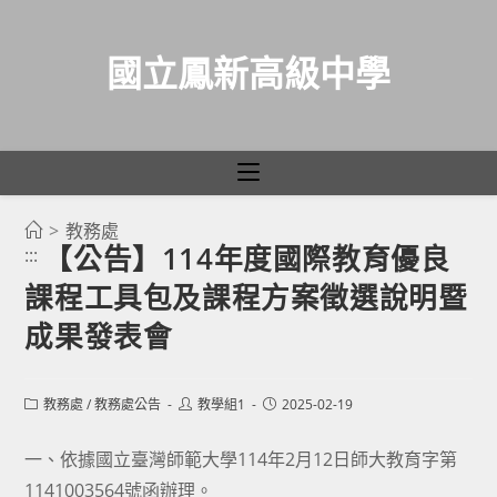
國立鳳新高級中學
>
教務處
跳
【公告】114年度國際教育優良
:::
轉
課程工具包及課程方案徵選說明暨
至
主
成果發表會
要
內
Post
Post
Post
教務處
/
教務處公告
教學組1
2025-02-19
容
category:
author:
published:
一、依據國立臺灣師範大學114年2月12日師大教育字第
1141003564號函辦理。