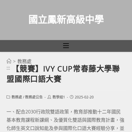
國立鳳新高級中學
>
教務處
跳
【競賽】IVY CUP常春藤大學聯
:::
轉
盟國際口語大賽
至
主
要
Post
Post
Post
教務處
/
教務處公告
教學組1
2025-02-20
category:
author:
published:
內
容
一、配合2030行政院雙語政策，教育部推動十二年國民
基本教育課程新課綱、及優質化雙語與國際教育計畫，強
化師生英文口說知能及參與國際化口語大賽經驗分享，並