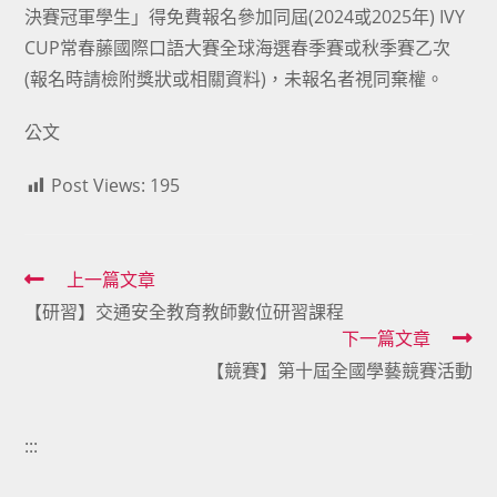
決賽冠軍學生」得免費報名參加同屆(2024或2025年) IVY
CUP常春藤國際口語大賽全球海選春季賽或秋季賽乙次
(報名時請檢附獎狀或相關資料)，未報名者視同棄權。
公文
Post Views:
195
Read
上一篇文章
【研習】交通安全教育教師數位研習課程
more
下一篇文章
articles
【競賽】第十屆全國學藝競賽活動
:::