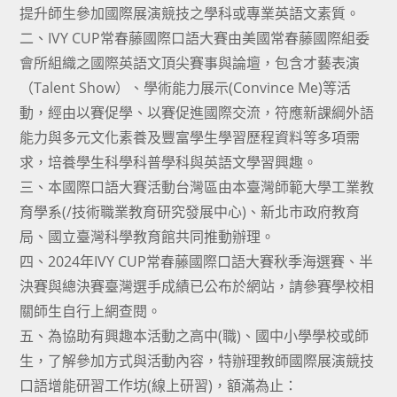
提升師生參加國際展演競技之學科或專業英語文素質。
二、IVY CUP常春藤國際口語大賽由美國常春藤國際組委
會所組織之國際英語文頂尖賽事與論壇，包含才藝表演
（Talent Show）、學術能力展示(Convince Me)等活
動，經由以賽促學、以賽促進國際交流，符應新課綱外語
能力與多元文化素養及豐富學生學習歷程資料等多項需
求，培養學生科學科普學科與英語文學習興趣。
三、本國際口語大賽活動台灣區由本臺灣師範大學工業教
育學系(/技術職業教育研究發展中心)、新北市政府教育
局、國立臺灣科學教育館共同推動辦理。
四、2024年IVY CUP常春藤國際口語大賽秋季海選賽、半
決賽與總決賽臺灣選手成績已公布於網站，請參賽學校相
關師生自行上網查閱。
五、為協助有興趣本活動之高中(職)、國中小學學校或師
生，了解參加方式與活動內容，特辦理教師國際展演競技
口語增能研習工作坊(線上研習)，額滿為止：