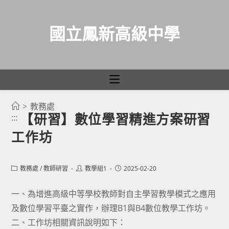
國立鳳新高級中學
>
教務處
跳
【研習】數位學習精進方案研習
:::
轉
工作坊
至
主
要
Post
Post
Post
教務處
/
教師研習
教學組1
2025-02-20
category:
author:
published:
內
容
一、為增進高級中等學校教師對自主學習教學模式之應用
及數位學習平臺之實作，辦理B1與B4數位教學工作坊。
二、工作坊相關資訊說明如下：