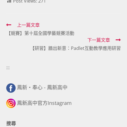
Post Views:
271
Read
上一篇文章
【競賽】第十屆全國學藝競賽活動
more
下一篇文章
articles
【研習】牆出新意：Padlet互動教學應用研習
:::
鳳新・奉心 - 鳳新高中
鳳新高中官方Instagram
搜尋