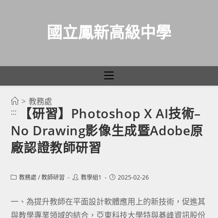
國立鳳新高級中學
>
教務處
跳
【研習】Photoshop X AI技術–
:::
轉
No Drawing影像生成暨Adobe原
至
主
廠認證教師研習
要
內
Post
Post
Post
教務處
/
教師研習
教學組1
2025-02-26
容
category:
author:
published:
一、為提升教師在平面設計軟體應用上的新技術，促進其
與教學專業領域的結合，亞東科技大學特與碁峰資訊股份