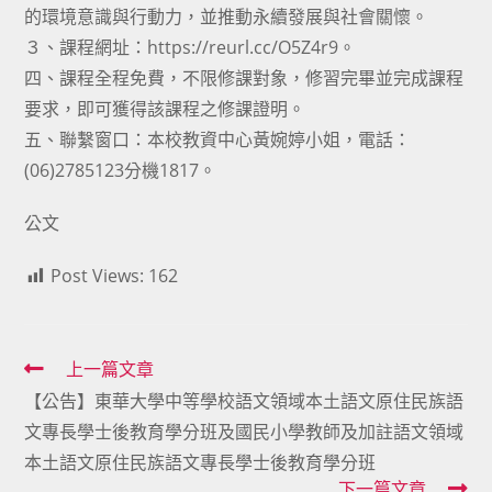
的環境意識與行動力，並推動永續發展與社會關懷。
３、課程網址：https://reurl.cc/O5Z4r9。
四、課程全程免費，不限修課對象，修習完畢並完成課程
要求，即可獲得該課程之修課證明。
五、聯繫窗口：本校教資中心黃婉婷小姐，電話：
(06)2785123分機1817。
公文
Post Views:
162
Read
上一篇文章
【公告】東華大學中等學校語文領域本土語文原住民族語
more
文專長學士後教育學分班及國民小學教師及加註語文領域
articles
本土語文原住民族語文專長學士後教育學分班
下一篇文章