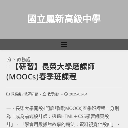
國立鳳新高級中學
>
教務處
跳
【研習】長榮大學磨課師
:::
轉
(MOOCs)春季班課程
至
主
要
Post
Post
Post
教務處
/
教師研習
教學組1
2025-03-04
category:
author:
published:
內
容
一、長榮大學開設4門磨課師(MOOCs)春季班課程，分別
為「成為前端設計師：透過HTML＋CSS學習網頁設
計」、「學會用數據說故事的魔法：資料視覺化設計」、