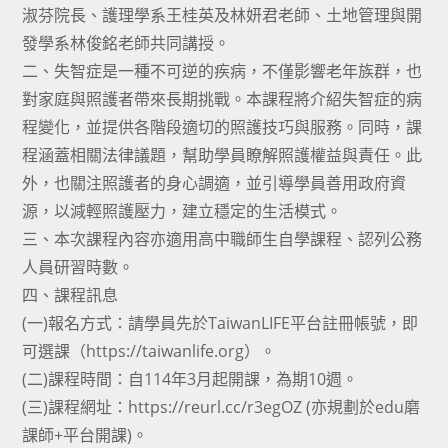
淑芬院長、護理學系王桂英及林妍君老師、土地管理與開
發學系林俊銘老師共同講授。
二、失智症是一種不可逆的疾病，不僅影響老年族群，也
對家庭與照護者帶來長期挑戰。本課程將介紹失智症的病
程變化，並提供各階段適切的照護技巧與服務。同時，課
程涵蓋相關法律議題，幫助學員瞭解照護權益與責任。此
外，也關注照護者的身心調適，並引導學員善用政府資
源，以減輕照護壓力，建立穩定的生活模式。
三、本次課程內容亦適用高中職師生自學課程、認列公務
人員研習時數。
四、課程訊息
(一)報名方式：請學員先於TaiwanLIFE平台註冊帳號，即
可選課（https://taiwanlife.org）。
(二)課程時間：自114年3月起開課，為期10週。
(三)課程網址：https://reurl.cc/r3egOZ (亦規劃於edu磨
課師+平台開課)。