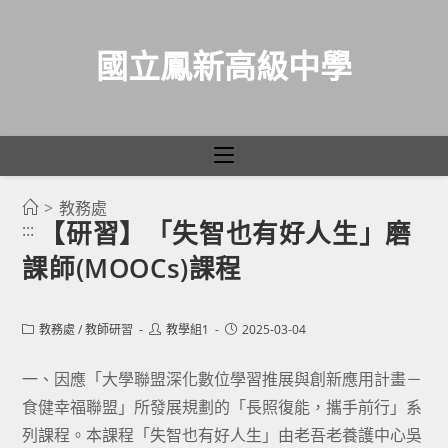
國立鳳新高級中學
>
教務處
跳
【研習】「失智也有好人生」磨
:::
轉
課師(MOOCs)課程
至
主
要
Post
Post
Post
教務處
/
教師研習
教學組1
2025-03-04
category:
author:
published:
內
容
一、因應「大學聯盟深化數位學習推展與創新應用計畫－
食健幸福聯盟」所發展規劃的「長照復能，攜手前行」系
列課程。本課程「失智也有好人生」由老吾老養護中心吳