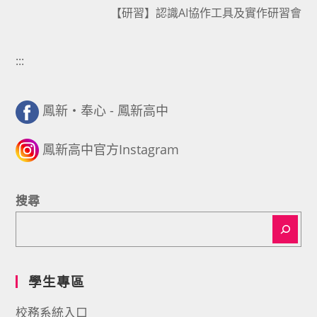
articles
【研習】認識AI協作工具及實作研習會
:::
鳳新・奉心 - 鳳新高中
鳳新高中官方Instagram
搜尋
學生專區
校務系統入口