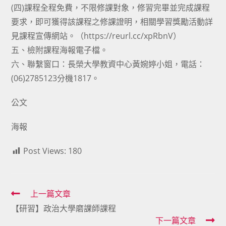
(四)課程全程免費，不限修課對象，修習完畢並完成課程
要求，即可獲得該課程之修課證明，相關學習獎勵活動詳
見課程宣傳網站。（https://reurl.cc/xpRbnV）
五、檢附課程海報電子檔。
六、聯繫窗口：長榮大學教資中心黃婉婷小姐，電話：
(06)2785123分機1817。
公文
海報
Post Views:
180
Read
上一篇文章
【研習】政治大學磨課師課程
more
下一篇文章