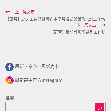
Read
上一篇文章
【研習】Z4人工智慧輔導自主學習模式與策略培訓工作坊
more
下一篇文章
articles
【研習】數位教與學系列工作坊
:::
鳳新・奉心 - 鳳新高中
鳳新高中官方Instagram
搜尋