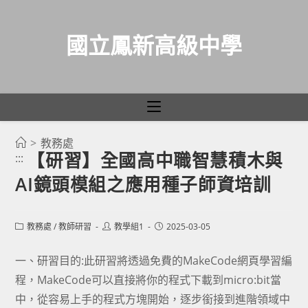
國立鳳新高級中學
>
教務處
跳
【研習】全國高中職智慧積木與
:::
轉
AI鏡頭模組之應用種子師資培訓
至
主
要
Post
Post
Post
教務處
/
教師研習
教學組1
2025-03-05
category:
author:
published:
內
容
一、研習目的:此研習將透過免費的MakeCode網頁學習編
程，MakeCode可以直接將你的程式下載到micro:bit當
中，從容易上手的程式方塊開始，逐步銜接到進階領域中