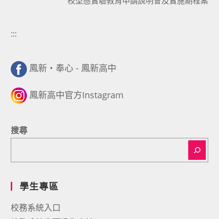
校型態實驗教育申請說明會及實施期程案
:::
鳳新・奉心 - 鳳新高中
鳳新高中官方Instagram
搜尋
學生專區
校務系統入口