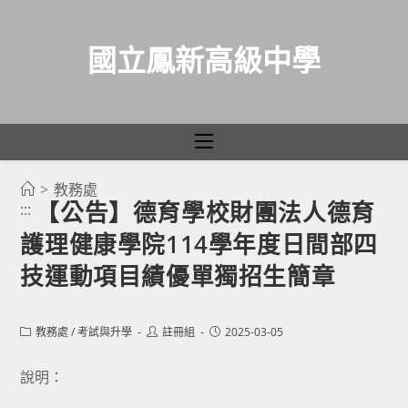
國立鳳新高級中學
>
教務處
跳
【公告】德育學校財團法人德育
:::
轉
護理健康學院114學年度日間部四
至
主
技運動項目績優單獨招生簡章
要
內
Post
Post
Post
教務處
/
考試與升學
註冊組
2025-03-05
容
category:
author:
published:
說明：