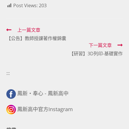
Post Views:
203
Read
上一篇文章
【公告】教師授課著作權錦囊
more
下一篇文章
articles
【研習】3D列印-基礎實作
:::
鳳新・奉心 - 鳳新高中
鳳新高中官方Instagram