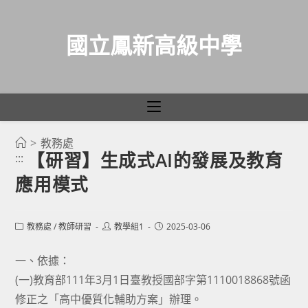
國立鳳新高級中學
>
教務處
跳
【研習】生成式AI的發展及教育
:::
轉
應用模式
至
主
要
Post
Post
Post
教務處
/
教師研習
教學組1
2025-03-06
category:
author:
published:
內
容
一、依據：
(一)教育部111年3月1日臺教授國部字第1110018868號函
修正之「高中優質化輔助方案」辦理。