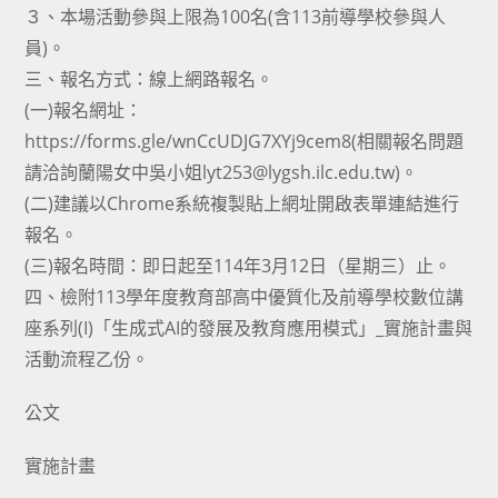
３、本場活動參與上限為100名(含113前導學校參與人
員)。
三、報名方式：線上網路報名。
(一)報名網址：
https://forms.gle/wnCcUDJG7XYj9cem8(相關報名問題
請洽詢蘭陽女中吳小姐lyt253@lygsh.ilc.edu.tw)。
(二)建議以Chrome系統複製貼上網址開啟表單連結進行
報名。
(三)報名時間：即日起至114年3月12日（星期三）止。
四、檢附113學年度教育部高中優質化及前導學校數位講
座系列(I)「生成式AI的發展及教育應用模式」_實施計畫與
活動流程乙份。
公文
實施計畫