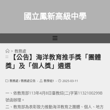
國立鳳新高級中學
>
教務處
跳
【公告】海洋教育推手獎「團體
:::
轉
獎」及「個人獎」遴選
至
主
要
Post
Post
Post
教務處
/
教務處公告
教學組1
2025-03-11
category:
author:
published:
內
容
一、依教育部113年4月8日臺教綜(二)字第1132100299B
號函辦理。
二、教育部為表彰致力推動海洋教育之團體、個人、地方