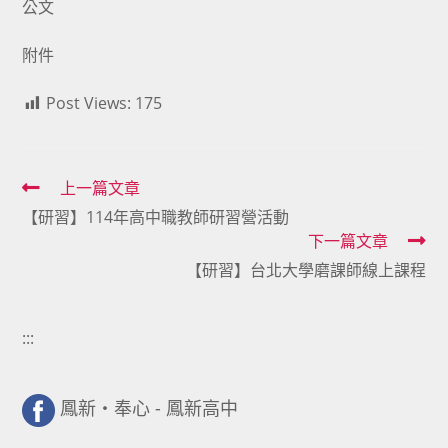
公文
附件
Post Views:
175
Read
上一篇文章
【研習】114年高中職教師研習營活動
more
下一篇文章
articles
【研習】台北大學磨課師線上課程
:::
鳳新・奉心 - 鳳新高中