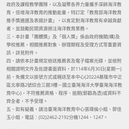
政府及課程教學團隊，以及凝聚各界力量攜手深耕海洋教
育，倍增海洋教育的推動能量，特訂定「教育部海洋教育
推手獎遴選及表揚計畫」，以肯定對海洋教育有卓越貢獻
者，並鼓勵民間資源挹注海洋教育業務。
三、本計畫「團體獎」及「個人獎」係由政府機關(構)及
學校推薦，相關推薦對象、辦理期程及受理方式等重要資
訊，詳見附件。
四、請依本計畫規定檢送推薦表及電子檔案光碟，並檢附
相關證明文件及佐證書面資料，於114年6月30日(星期一)
前，免備文以掛號方式或親送至本中心(20224基隆市中正
區北寧路2號綜合三館3樓－國立臺灣海洋大學臺灣海洋教
育中心)，不符推薦資格、程序、逾期(郵戳為憑)或資料不
齊全者，不予受理。
五、如有疑義，請洽臺灣海洋教育中心張瑋倫小姐、郭佳
玉小姐，電話：(02)2462-2192分機1244、1247。