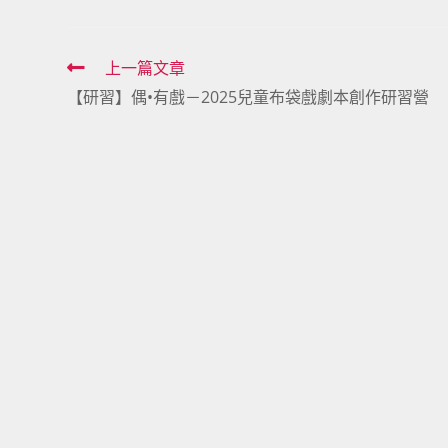
Read
上一篇文章
【研習】偶•有戲－2025兒童布袋戲劇本創作研習營
more
articles