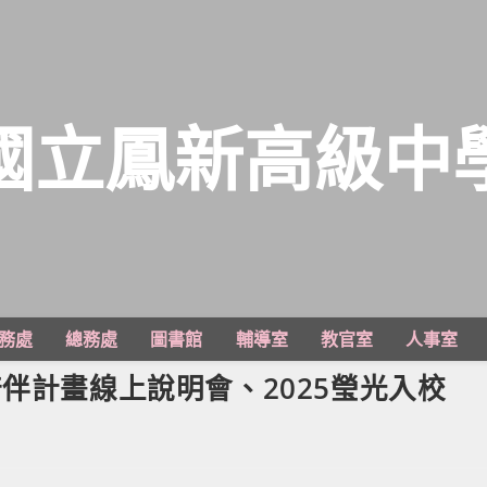
國立鳳新高級中
務處
總務處
圖書館
輔導室
教官室
人事室
伴計畫線上說明會、2025瑩光入校