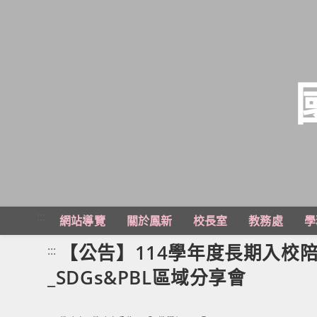
跳
轉
至
主
:::
網站導覽
關於鳳新
校長室
教務處
學
要
內
【公告】114學年度長期入校陪
:::
容
_SDGs&PBL區域分享會