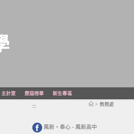
學
主計室
歷屆榜單
新生專區
>
教務處
:::
鳳新・奉心 - 鳳新高中