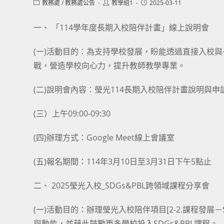
Post
Post
Post
教務處
/
教務處公告
教學組1
2025-03-11
category:
author:
published:
一、 「114學年度長期入校陪伴計畫」線上說明會
(一)活動目的：為支持學校發展，盼能透過直接入校
戰，營造學校向心力，提升教師教學專業。
(二)說明會內容：瑩光114長期入校陪伴計畫說明與申請
(三）上午09:00-09:30
(四)辦理方式：Google Meet線上會議室
(五)報名期間：114年3月10日至3月31日下午5點止
二、 2025瑩光入校_SDGs&PBL跨領域課程分享會
(一)活動目的：辦理瑩光入校陪伴項目[2-2.課程發展
與動能，並藉此鼓勵更多學校投入SDGs&PBL課程。