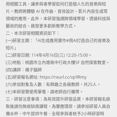
用相關工具，讓參與者學習如何打造個人化的音樂與短
片。教師將體驗 AI 在作曲、音效設計、影片內容生成等
領域的應用，此外，本研習強調跨領域學習，透過科技與
藝術的結合，啟發更多創新教學方式。
二、本次研習相關資訊如下：
(一)研習主題：「AI生成應用實作#用AI打造自己的音樂及
短片」
(二)研習日期: 114年4月16日(三) 12:20-15:00。
(三)地點：桃園市立內壢高中行政大樓5F 自然探索教室。
(四)講師：橘子腦師
(五)研習報名網址: https://reurl.cc/vp9Rmy
(六)參加對象及人數：有興趣之各級教師，共25人。
(七)本研習需使用筆電，請老師自行攜帶。
三、研習注意事項：為有效提升研習品質，本研習報名錄
取後請勿無故缺席課程，為響應環保，請參加研習人員自
備水杯、中午提供午餐、全程參與者核予2小時研習時