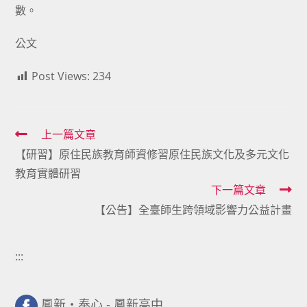
數。
公文
Post Views:
234
Read
上一篇文章
【研習】原住民族教育師資修習原住民族文化及多元文化
more
教育實體研習
articles
下一篇文章
【公告】全臺師生跨領域影響力公益計畫
:::
鳳新・奉心 - 鳳新高中