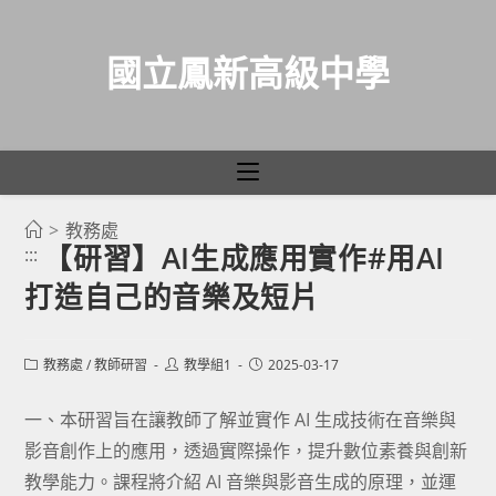
國立鳳新高級中學
>
教務處
跳
【研習】AI生成應用實作#用AI
:::
轉
打造自己的音樂及短片
至
主
要
Post
Post
Post
教務處
/
教師研習
教學組1
2025-03-17
category:
author:
published:
內
容
一、本研習旨在讓教師了解並實作 AI 生成技術在音樂與
影音創作上的應用，透過實際操作，提升數位素養與創新
教學能力。課程將介紹 AI 音樂與影音生成的原理，並運