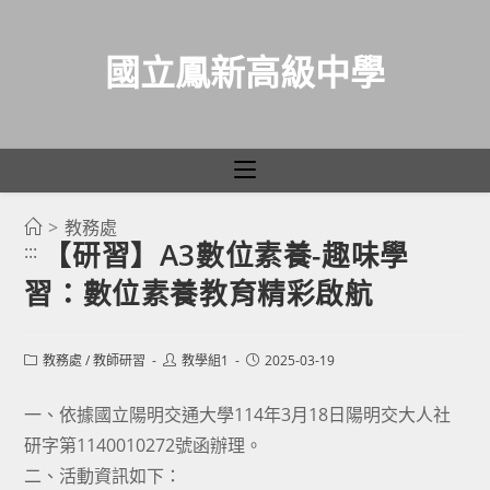
國立鳳新高級中學
>
教務處
跳
【研習】A3數位素養-趣味學
:::
轉
習：數位素養教育精彩啟航
至
主
要
Post
Post
Post
教務處
/
教師研習
教學組1
2025-03-19
category:
author:
published:
內
容
一、依據國立陽明交通大學114年3月18日陽明交大人社
研字第1140010272號函辦理。
二、活動資訊如下：