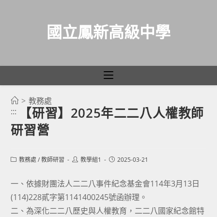
國立鳳新高級中學
>
教務處
跳
【研習】2025年二二八人權教師
:::
轉
研習營
至
主
要
Post
Post
Post
教務處
/
教師研習
教學組1
2025-03-21
category:
author:
published:
內
容
一、依據財團法人二二八事件紀念基金會114年3月13日
(114)228貳字第1141400245號函辦理。
二、為深化二二八歷史與人權教育，二二八國家紀念館特