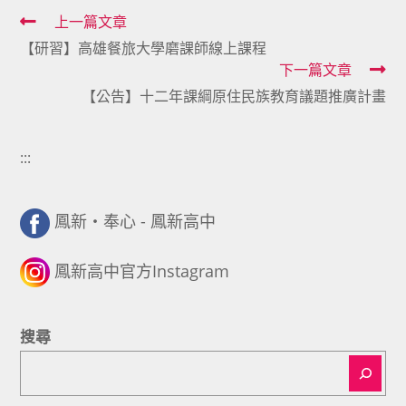
Read
上一篇文章
【研習】高雄餐旅大學磨課師線上課程
more
下一篇文章
articles
【公告】十二年課綱原住民族教育議題推廣計畫
:::
鳳新・奉心 - 鳳新高中
鳳新高中官方Instagram
搜尋