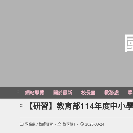
跳
轉
至
主
:::
網站導覽
關於鳳新
校長室
教務處
學
要
內
【研習】教育部114年度中小
:::
容
Post
Post
Post
教務處
/
教師研習
教學組1
2025-03-24
category:
author:
published: