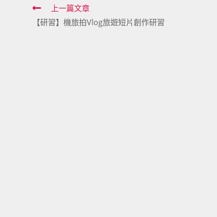
Read
上一篇文章
【研習】機旅拍Vlog旅遊短片創作研習
more
articles