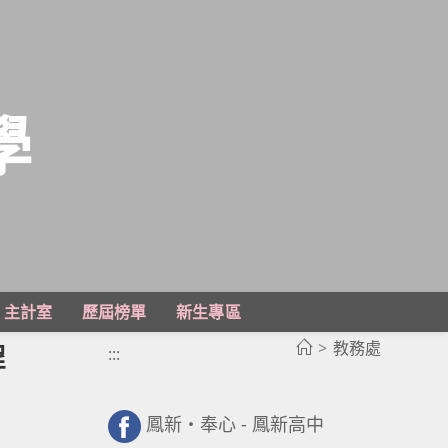
學
主計室
歷屆榜單
新生專區
>
教務處
程
:::
鳳新・奉心 - 鳳新高中