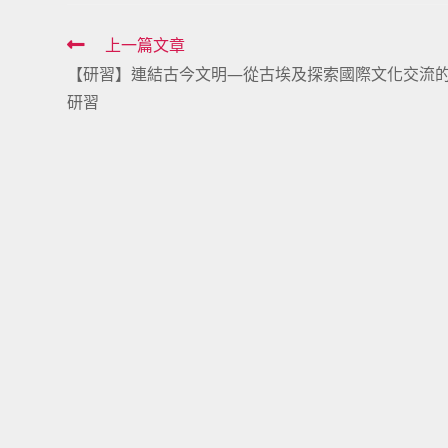
Read
上一篇文章
【研習】連結古今文明—從古埃及探索國際文化交流
more
研習
articles