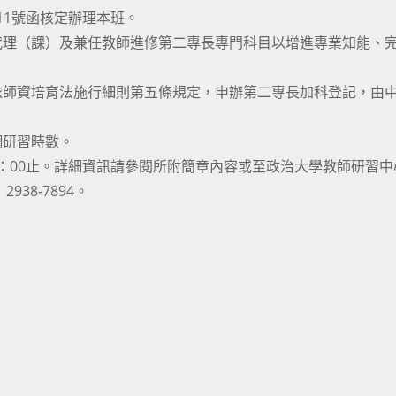
4511號函核定辦理本班。
代理（課）及兼任教師進修第二專長專門科目以增進專業知能、
依師資培育法施行細則第五條規定，申辦第二專長加科登記，由
網研習時數。
12：00止。詳細資訊請參閱所附簡章內容或至政治大學教師研習
2938-7894。