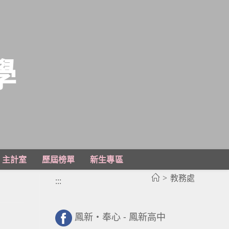
學
主計室
歷屆榜單
新生專區
>
教務處
:::
鳳新・奉心 - 鳳新高中