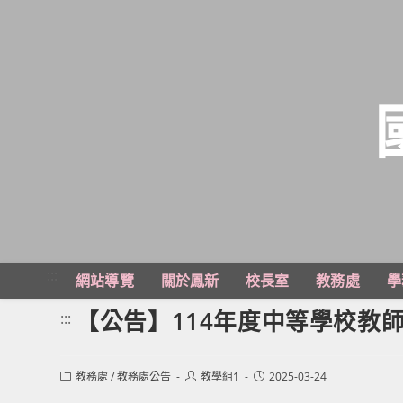
跳
轉
至
主
:::
網站導覽
關於鳳新
校長室
教務處
學
要
內
【公告】114年度中等學校教
:::
容
Post
Post
Post
教務處
/
教務處公告
教學組1
2025-03-24
category:
author:
published: