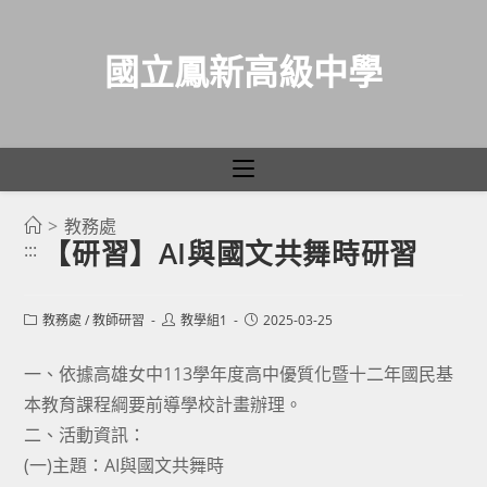
國立鳳新高級中學
>
教務處
跳
【研習】AI與國文共舞時研習
:::
轉
至
主
Post
Post
Post
教務處
/
教師研習
教學組1
2025-03-25
category:
author:
published:
要
一、依據高雄女中113學年度高中優質化暨十二年國民基
內
本教育課程綱要前導學校計畫辦理。
容
二、活動資訊：
(一)主題：AI與國文共舞時