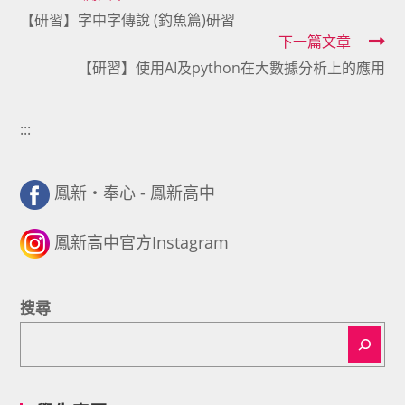
【研習】字中字傳說 (釣魚篇)研習
more
下一篇文章
articles
【研習】使用AI及python在大數據分析上的應用
:::
鳳新・奉心 - 鳳新高中
鳳新高中官方Instagram
搜尋