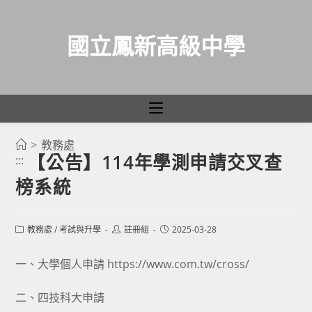
國立鳳新高級中學
>
教務處
跳
【公告】114年學測申請交叉查
:::
轉
榜系統
至
主
要
Post
Post
Post
教務處
/
考試與升學
註冊組
2025-03-28
category:
author:
published:
內
容
一、大學個人申請
https://www.com.tw/cross/
二、四技科大申請