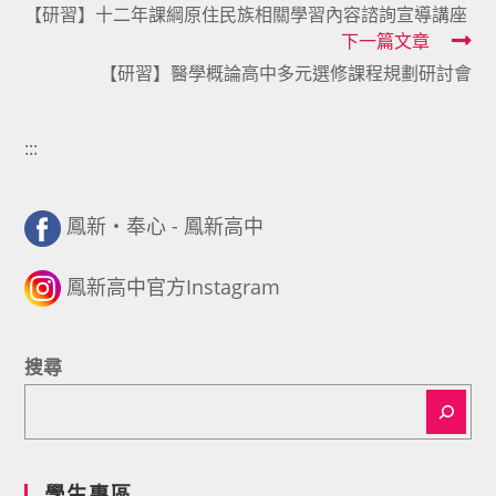
【研習】十二年課綱原住民族相關學習內容諮詢宣導講座
more
下一篇文章
articles
【研習】醫學概論高中多元選修課程規劃研討會
:::
鳳新・奉心 - 鳳新高中
鳳新高中官方Instagram
搜尋
學生專區