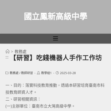
國立鳳新高級中學
>
教務處
跳
【研習】吃錢機器人手作工作坊
:::
轉
至
主
Post
Post
Post
教務處
/
教師研習
教學組1
2025-03-28
category:
author:
published:
要
一、目的：落實科技教育推動，透過本研習培育臺南市科
內
技教育師資人才。
容
二、研習相關資訊：
(一)主辦單位：臺南市立大灣高級中學。