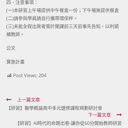
四、注意事項：
(一)本研習上午場提供中午餐盒一份；下午場無提供餐盒
(二)請參與學員請自行攜帶環保杯。
(三)未能全程出席者需於開課前三天前事先告知，以利遞
補教師。
公文
實施計畫
Post Views:
204
Read
上一篇文章
【研習】醫學概論高中多元選修課程規劃研討會
more
下一篇文章
articles
【研習】AI時代的命題出卷-讓你從60分開始教師研習