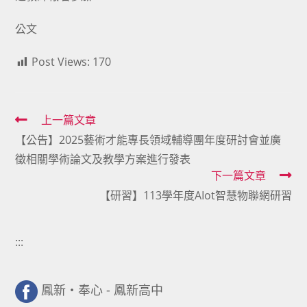
公文
Post Views:
170
Read
上一篇文章
【公告】2025藝術才能專長領域輔導團年度研討會並廣
more
徵相關學術論文及教學方案進行發表
articles
下一篇文章
【研習】113學年度AIot智慧物聯網研習
:::
鳳新・奉心 - 鳳新高中