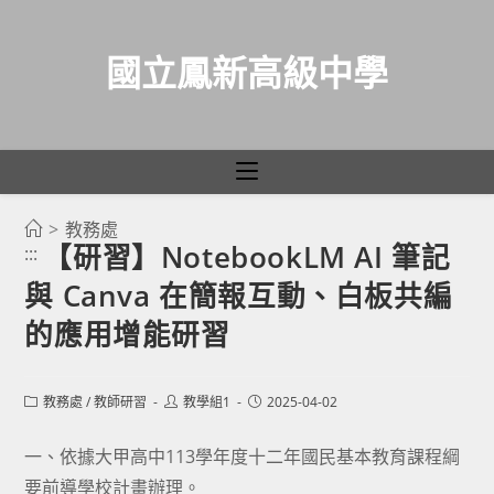
國立鳳新高級中學
>
教務處
跳
【研習】NotebookLM AI 筆記
:::
轉
與 Canva 在簡報互動、白板共編
至
主
的應用增能研習
要
內
Post
Post
Post
教務處
/
教師研習
教學組1
2025-04-02
容
category:
author:
published:
一、依據大甲高中113學年度十二年國民基本教育課程綱
要前導學校計畫辦理。