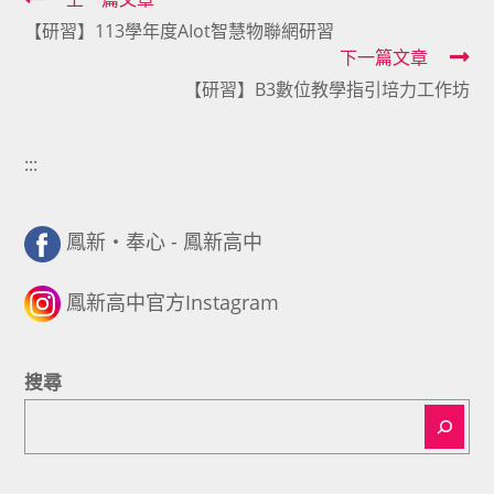
Read
【研習】113學年度AIot智慧物聯網研習
more
下一篇文章
articles
【研習】B3數位教學指引培力工作坊
:::
鳳新・奉心 - 鳳新高中
鳳新高中官方Instagram
搜尋