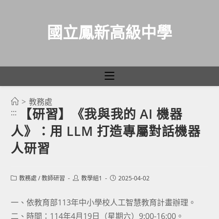
國立鳳新高級中學
>
教務處
跳
【研習】《我與我的 AI 機器
:::
轉
人》：用 LLM 打造專屬對話機器
至
主
人研習
要
內
Post
Post
Post
教務處
/
教師研習
教學組1
2025-04-02
容
category:
author:
published:
一、依教育部113年中小學校人工智慧教育計畫辦理。
二、時間：114年4月19日（星期六）9:00-16:00。