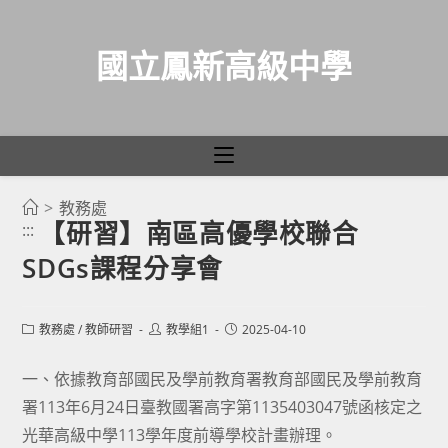
國立鳳新高級中學
>
教務處
跳
【研習】南區高優學校聯合
:::
轉
SDGs課程分享會
至
主
要
Post
Post
Post
教務處
/
教師研習
教學組1
2025-04-10
category:
author:
published:
內
容
一、依據教育部國民及學前教育署教育部國民及學前教育
署113年6月24日臺教國署高字第1135403047號函核定之
光華高級中學113學年度前導學校計畫辦理。