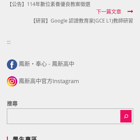
【公告】114年數位素養優良教案徵選
more
下一篇文章
articles
【研習】Google 認證教育家(GCE L1)教師研習
:::
鳳新・奉心 - 鳳新高中
鳳新高中官方Instagram
搜尋
學生專區