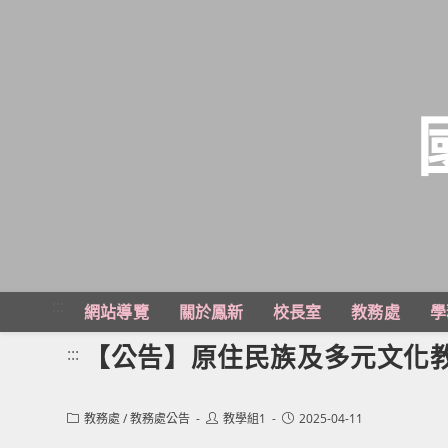
跳
轉
至
主
:::
網站導覽
關於鳳新
校長室
教務處
學
要
內
【公告】原住民族及多元文化
:::
容
Post
Post
Post
教務處
/
教務處公告
教學組1
2025-04-11
category:
author:
published: