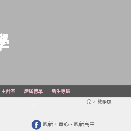
學
主計室
歷屆榜單
新生專區
>
教務處
:::
鳳新・奉心 - 鳳新高中