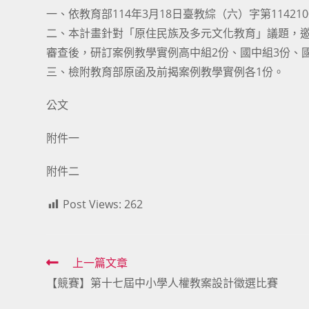
一、依教育部114年3月18日臺教綜（六）字第114210
二、本計畫針對「原住民族及多元文化教育」議題，
審查後，研訂案例教學實例高中組2份、國中組3份、
三、檢附教育部原函及前揭案例教學實例各1份。
公文
附件一
附件二
Post Views:
262
Read
上一篇文章
【競賽】第十七屆中小學人權教案設計徵選比賽
more
articles