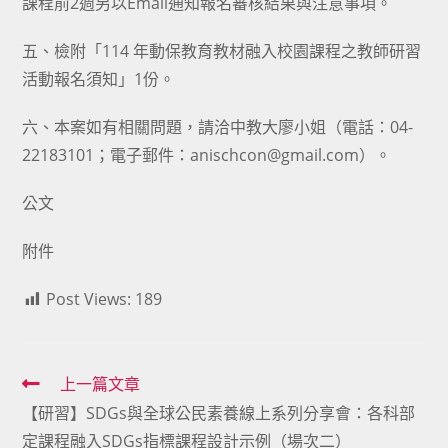
課程前2週另以Email通知報名審核結果與注意事項。
五、檢附「114 年動保教育教材融入校園課程之教師研習
活動報名須知」1份。
六、本案如有相關問題，請洽中教大廖小姐（電話：04-
22183101；電子郵件：anischcon@gmail.com）。
公文
附件
Post Views:
189
Read
上一篇文章
【研習】SDGs與全球公民素養線上系列分享會：各科部
more
定課程融入SDGs指標課程設計示例（場次二）