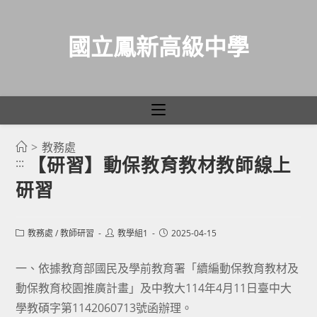
國立鳳新高級中學
>
教務處
跳
【研習】動保教育教材教師線上
:::
轉
研習
至
主
要
Post
Post
Post
教務處
/
教師研習
教學組1
2025-04-15
category:
author:
published:
內
容
一、依據教育部國民及學前教育署「續編動保教育教材及
動保教育校園推廣計畫」及中教大114年4月11日臺中大
學教碩字第1142060713號函辦理。