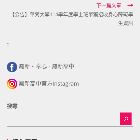
articles
下一篇文章
【公告】華梵大學114學年度學士班單獨招收身心障礙學
生資訊
:::
鳳新・奉心 - 鳳新高中
鳳新高中官方Instagram
搜尋