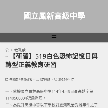
國立鳳新高級中學
>
教務處
跳
【研習】519白色恐怖記憶日與
:::
轉
轉型正義教育研習
至
主
要
Post
Post
Post
教務處
/
教師研習
教學組1
2025-04-17
category:
author:
published:
內
容
一、依據國立員林高級中學114年4月9日員高轉字第
1140500034號函辦理。
二、為提升高級中等以下學校對臺灣政治受難事件之了