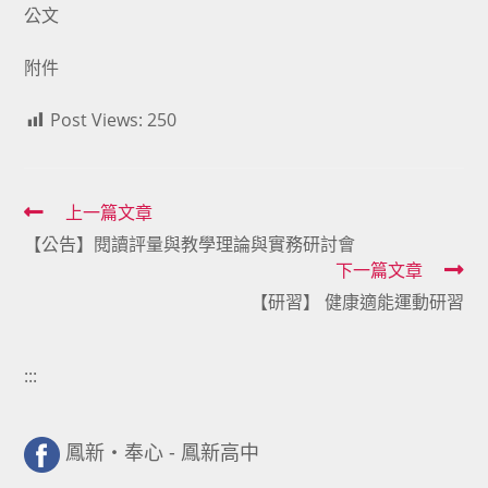
公文
附件
Post Views:
250
Read
上一篇文章
【公告】閱讀評量與教學理論與實務研討會
more
下一篇文章
articles
【研習】 健康適能運動研習
:::
鳳新・奉心 - 鳳新高中