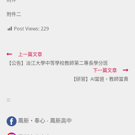
附件二
Post Views:
229
Read
上一篇文章
【公告】淡江大學中等學校教師第二專長學分班
more
下一篇文章
articles
【研習】AI當道，教師當責
:::
鳳新・奉心 - 鳳新高中