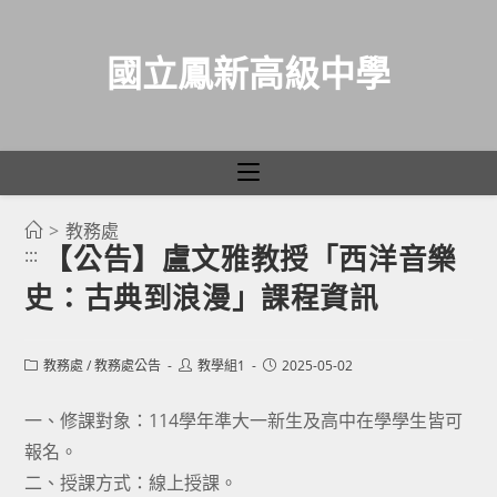
國立鳳新高級中學
>
教務處
跳
【公告】盧文雅教授「西洋音樂
:::
轉
史：古典到浪漫」課程資訊
至
主
要
Post
Post
Post
教務處
/
教務處公告
教學組1
2025-05-02
category:
author:
published:
內
容
一、修課對象：114學年準大一新生及高中在學學生皆可
報名。
二、授課方式：線上授課。