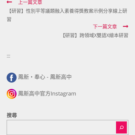
Read
上一篇文章
【研習】性別平等議題融入素養得獎教案示例分享線上研
more
習
articles
下一篇文章
【研習】跨領域X雙語X繪本研習
:::
鳳新・奉心 - 鳳新高中
鳳新高中官方Instagram
搜尋