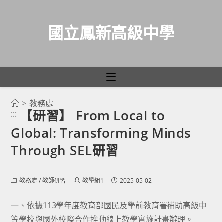
國立鳳新高級中學
>
教務處
跳
【研習】 From Local to
:::
轉
Global: Transforming Minds
至
主
Through SEL研習
要
內
Post
Post
Post
教務處
/
教師研習
教學組1
2025-05-02
容
category:
author:
published:
一、依據113學年度教育部國民及學前教育署補助高級中
等學校與國外校際合作推動線上教學實施計畫辦理。