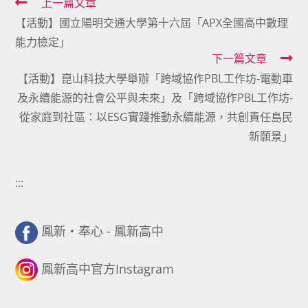
Read
上一篇文章
【活動】國立陽明交通大學第十六屆「APX全國高中數理
more
能力檢定」
articles
下一篇文章
【活動】崑山科技大學舉辦「跨域協作PBL工作坊-電動車
及永續能源的社會公平與未來」及「跨域協作PBL工作坊-
從家庭到社區：以ESG實踐推動永續能源，共創責任島民
新願景」
:::
鳳新・奉心 - 鳳新高中
鳳新高中官方Instagram