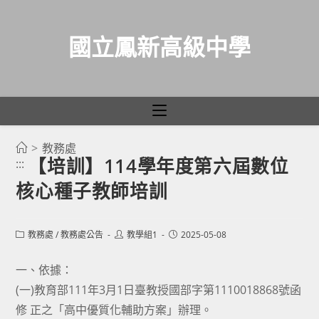
國立鳳新高級中學
>
教務處
跳
【培訓】114學年度第六屆數位
:::
轉
核心種子教師培訓
至
主
要
Post
Post
Post
教務處
/
教務處公告
教學組1
2025-05-08
category:
author:
published:
內
容
一、依據：
(一)教育部111年3月1日臺教授國部字第1110018868號函
修 正之「高中優質化輔助方案」辦理。