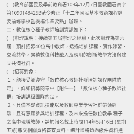
(二)教育部國民及學前教育署109年12月7日臺教國署高字
第1090148425B號令修正「十二年國民基本教育課程綱
要前導學校暨機構作業要點」辦理。
二、數位核心種子教師培訓資訊如下：
(一)辦理說明：接續第五屆辦理之經驗，此次辦理為第六
屆，預計招募40位高中教師，透過培訓課程、實作練習、
交流共學，累積數位科技融入及應用的創新教學方法與建
立共備社群。
(二)招募對象：
１、能接受並遵守「數位核心教師社群培訓課程團隊約
定」，詳如招募簡章中【附件一】「數位核心種子教師社
群」培訓課程團隊約定。
２、具備基礎資訊技能以及教師專業學習社群帶領經
驗，且有意願參與培訓課程，及未來擔任數位教學 種子
之高中現職教師，請於報名截止時間114年5月16日 (星期
五)前繳交相關資格審查資料，總計畫將透過繳件資料進