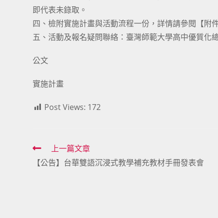
即代表未錄取。
四、檢附實施計畫與活動流程一份，詳情請參閱【附
五、活動及報名疑問聯絡：臺灣師範大學高中優質化總計畫助理葉小
公文
實施計畫
Post Views:
172
Read
上一篇文章
【公告】台華雙語沉浸式教學補充教材手冊發表會
more
articles