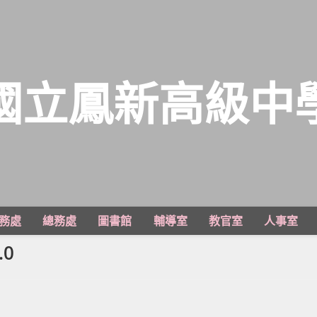
國立鳳新高級中
務處
總務處
圖書館
輔導室
教官室
人事室
0