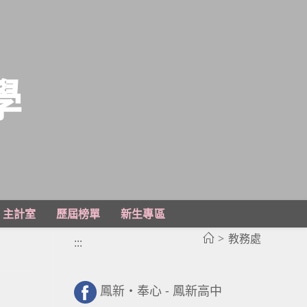
學
主計室
歷屆榜單
新生專區
>
教務處
:::
鳳新・奉心 - 鳳新高中