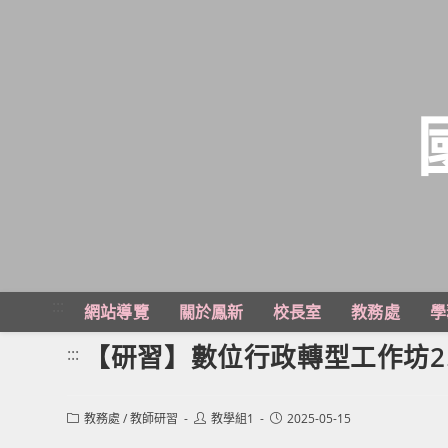
跳
轉
至
主
:::
網站導覽
關於鳳新
校長室
教務處
學
要
內
【研習】數位行政轉型工作坊2.
:::
容
Post
Post
Post
教務處
/
教師研習
教學組1
2025-05-15
category:
author:
published: