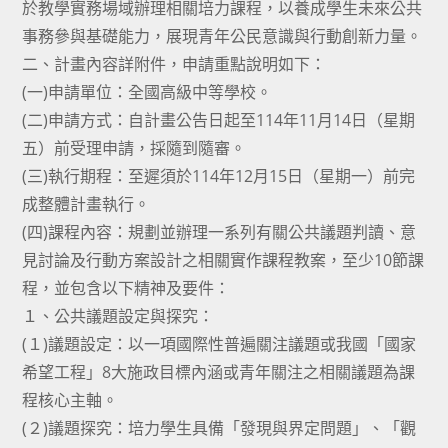
於教學實務場域辦理相關培力課程，以養成學生未來公共
事務參與基礎能力，展現青年公民意識與行動創新力量。
二、計畫內容詳附件，申請重點說明如下：
(一)申請單位：全國高級中等學校。
(二)申請方式：自計畫公告日起至114年11月14日（星期
五）前受理申請，採隨到隨審。
(三)執行期程：至遲須於114年12月15日（星期一）前完
成整體計畫執行。
(四)課程內容：規劃並辦理一系列有關公共議題判讀、意
見討論及行動方案設計之相關實作課程教案，至少10節課
程，並包含以下精神及要件：
１、公共議題設定與探究：
(１)議題設定：以一項國際性普遍關注議題或我國「國家
希望工程」8大施政目標內涵或青年關注之相關議題為課
程核心主軸。
(２)議題探究：培力學生具備「發現與界定問題」、「觀