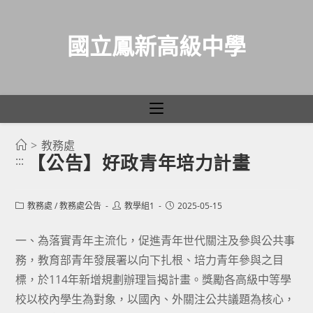
國立鳳新高級中學
>
教務處
跳
【公告】好政青年培力計畫
:::
轉
至
主
Post
Post
Post
教務處
/
教務處公告
教學組1
2025-05-15
category:
author:
published:
要
一、為落實青年主流化，促進青年世代關注及參與公共事
內
務，教育部青年發展署以向下扎根、培力青年參與之目
容
標，於114年新增規劃辦理旨揭計畫。獎勵各高級中等學
校以校內學生為對象，以國內、外關注公共議題為核心，