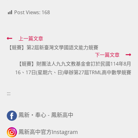
Post Views:
168
Read
上一篇文章
【競賽】第2屆新臺灣文學國語文能力競賽
more
下一篇文章
articles
【競賽】財團法人九九文教基金會訂於民國114年8月
16、17日(星期六、日)舉辦第27屆TRML高中數學競賽
:::
鳳新・奉心 - 鳳新高中
鳳新高中官方Instagram