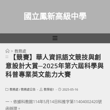
國立鳳新高級中學
>
教務處
跳
【競賽】華人資訊語文競技與創
:::
轉
意設計大賞─2025年第六屆科學與
至
主
科普專業英文能力大賽
要
內
Post
Post
Post
教務處
/
教務處公告
教學組1
2025-05-16
容
category:
author:
published:
一、依據科教館114年5月14日科推字第11404002420號
函辦理。