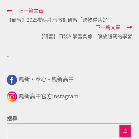
Read
上一篇文章
【研習】2025動保扎根教師研習「跨物種共好」
more
下一篇文章
articles
【研習】口袋AI學習嚮導：解放超載的學習
:::
鳳新・奉心 - 鳳新高中
鳳新高中官方Instagram
搜尋