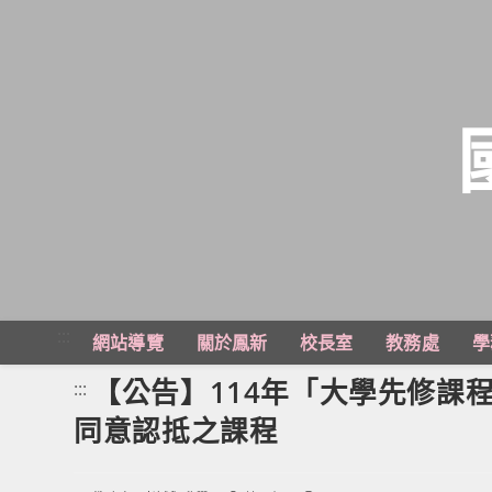
跳
轉
至
主
:::
網站導覽
關於鳳新
校長室
教務處
學
要
內
【公告】114年「大學先修課
:::
容
同意認抵之課程