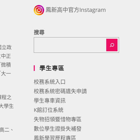
鳳新高中官方Instagram
搜尋
國立政
立中正
「微積
學生專區
「大一
校務系統入口
校務系統密碼遺失申請
修課程之
學生專車資訊
準大學生
K館訂位系統
失物招領暨惜物專區
數位學生證掛失補發
高二、
鳳新學習歷程專區