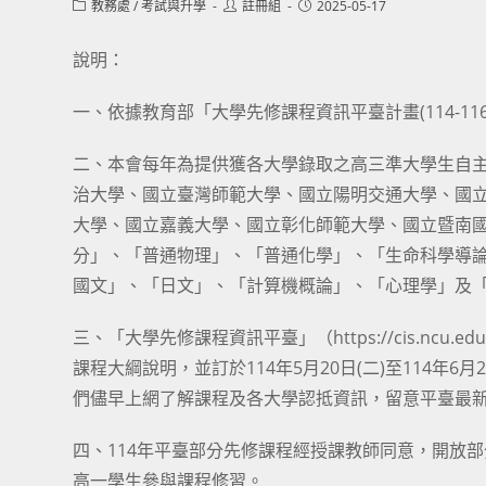
Post
Post
Post
教務處
/
考試與升學
註冊組
2025-05-17
category:
author:
published:
說明：
一、依據教育部「大學先修課程資訊平臺計畫(114-11
二、本會每年為提供獲各大學錄取之高三準大學生自主
治大學、國立臺灣師範大學、國立陽明交通大學、國
大學、國立嘉義大學、國立彰化師範大學、國立暨南
分」、「普通物理」、「普通化學」、「生命科學導
國文」、「日文」、「計算機概論」、「心理學」及「
三、「大學先修課程資訊平臺」（https://cis.ncu.ed
課程大綱說明，並訂於114年5月20日(二)至114年
們儘早上網了解課程及各大學認抵資訊，留意平臺最
四、114年平臺部分先修課程經授課教師同意，開放
高一學生參與課程修習。