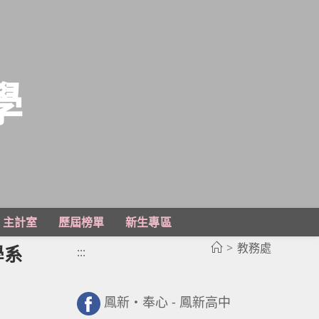
學
主計室
歷屆榜單
新生專區
>
教務處
學系
:::
鳳新・奉心 - 鳳新高中