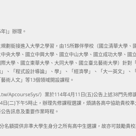
6年)」辦理。
規劃銜接進入大學之學習，由15所夥伴學校（國立清華大學、
立中央大學、國立中興大學、國立中山大學、國立成功大學、國
國際大學、國立東華大學、大同大學、國立臺北藝術大學）針對
論」、「程式設計導論」、學」、「經濟學」、「大一英文」、
藝術人文」等13個領域開設課程。
u.tw/ApcourseSys/）業於114年4月11日(五)公告上述38門先
6月24日(二)下午5時止，辦理先修課程選課，煩請各高中協助貴校
新公告訊息及重要作業時程。
部分名額提供非準大學生身分之所有高中生選課，故亦可鼓勵貴校