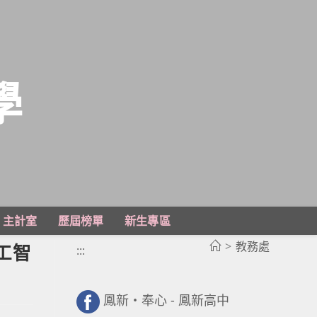
學
主計室
歷屆榜單
新生專區
>
教務處
工智
:::
鳳新・奉心 - 鳳新高中