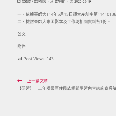
Post
Post
Post
教務處
/
教師研習
教學組1
2025-05-19
category:
author:
published:
一、依據臺師大114年5月15日師大產創字第1141013
二、檢附臺師大來函影本及工作坊相關資料各1份。
公文
附件
Post Views:
143
Read
上一篇文章
【研習】十二年課綱原住民族相關學習內容諮詢宣導
more
articles