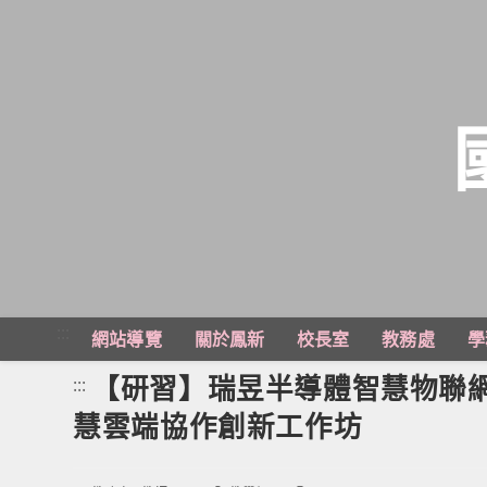
跳
轉
至
主
:::
網站導覽
關於鳳新
校長室
教務處
學
要
內
【研習】瑞昱半導體智慧物聯網
:::
容
慧雲端協作創新工作坊