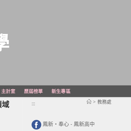
學
主計室
歷屆榜單
新生專區
>
教務處
領域
:::
鳳新・奉心 - 鳳新高中