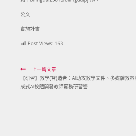
公文
實施計畫
Post Views:
163
Read
上一篇文章
【研習】教學(智)造者：AI助攻教學文件、多媒體教案
more
成式AI軟體開發教師實務研習營
articles