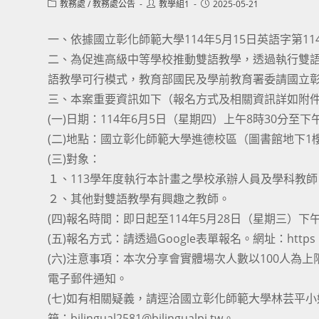
Post
Post
Post
教務處
/
教務處公告
教學組1
2025-05-21
category:
author:
published:
一、依據國立彰化師範大學114年5月15日英語字第114
二、為促進高級中等學校推動雙語教學，透過執行雙
語教學可行模式，教育部國民及學前教育署委請國立
三、本案重要資訊如下（報名方式及相關資訊詳如附
(一)日期：114年6月5日（星期四）上午8時30分至下
(二)地點：國立彰化師範大學進德校區（圖書館地下
(三)對象：
１、113學年度執行本計畫之學校承辦人員及學科教師
２、其他對雙語教學有興趣之教師。
(四)報名時間：即日起至114年5月28日（星期三）下
(五)報名方式：請透過Google表單報名。網址：https：//fo
(六)注意事項：本次分享會實體場次人數以100人為上
電子郵件通知。
(七)如有相關疑義，請逕洽國立彰化師範大學林芸平小姐、陳
箱：bilingual2581@bilingualpj.tw。