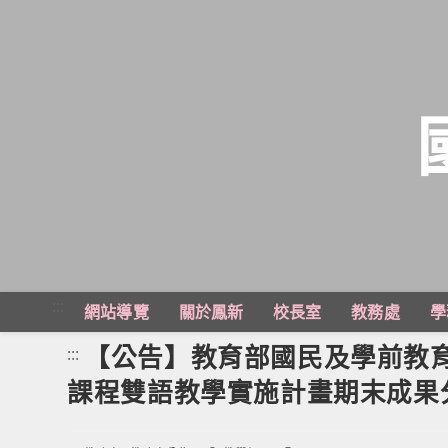
跳
轉
至
主
:::
網站導覽
關於鳳新
校長室
教務處
學
要
內
【公告】教育部國民及學前教育
:::
容
課程雙語教學實施計畫期末成果