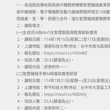
一、為協助技專校院與高中職教師暸解智慧機械產業
高中機械群、電子電機群及動力機械群教師增生108課
透過產、官、學、研通力合作，強化智慧機械實務教
二、課程場次：
(一)生成式AI與AIoT在智慧製造與教育創新應用
１、課程日期：114年7月15日(星期二)至17日(星期四
２、上課地點：嶺東科技大學(地址：台中市南屯區嶺東
３、報名網址：https://reurl.cc/rEXvWZ
４、培訓人數：20人(額滿為止)。
５、課程內容：詳參附件一。
(二)智慧機械手臂AI辨識與應用研習
１、課程日期：114年7月21日(星期一)至25日(星期五
２、上課地點：修平科技大學(地址：台中市大里區工業
３、報名網址：https://reurl.cc/K8DK5j
４、培訓人數：25人(額滿為止)。
５、課程內容：詳參附件二。