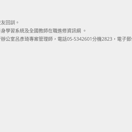
校友回訓。
身學習系統及全國教師在職進修資訊綱 。
室呂彥琦專案管理師，電話05-5342601分機2823，電子