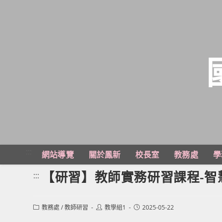
跳
轉
至
主
:::
網站導覽
關於鳳新
校長室
教務處
學
要
內
【研習】教師實務研習課程-智
:::
容
Post
Post
Post
教務處
/
教師研習
教學組1
2025-05-22
category:
author:
published: