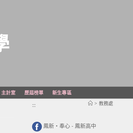
學
主計室
歷屆榜單
新生專區
>
教務處
:::
鳳新・奉心 - 鳳新高中