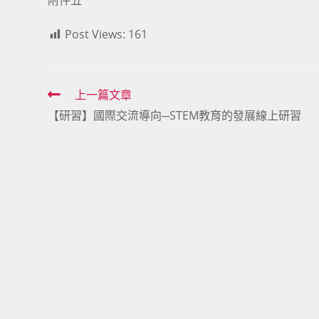
附件五
Post Views:
161
Read
上一篇文章
【研習】國際交流導向─STEM教育的發展線上研習
more
articles