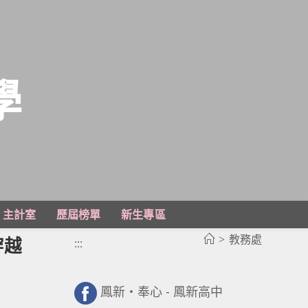
學
主計室
歷屆榜單
新生專區
>
教務處
穿越
:::
鳳新・奉心 - 鳳新高中