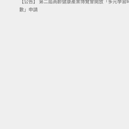
【公告】 第二屆高齡健康產業博覽會開放「多元學習
more
數」申請
articles