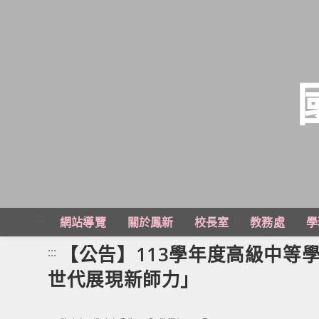
跳
轉
至
主
:::
網站導覽
關於鳳新
校長室
教務處
學
要
內
【公告】113學年度高級中等
:::
容
世代展現新師力」