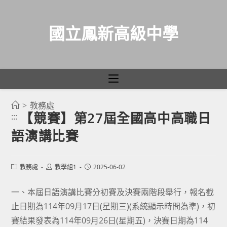
國立鳳新高級中學
>
教務處
跳
【競賽】第27屆全國高中高職日
:::
轉
語演講比賽
至
主
要
Post
Post
Post
教務處
教學組1
2025-06-02
category:
author:
published:
內
容
一、本屆日語演講比賽分初賽及決賽兩階段舉行，報名截
止日期為114年09月17日(星期三)(系統顯示時間為準)，初
賽結果發表為114年09月26日(星期五)，決賽日期為114