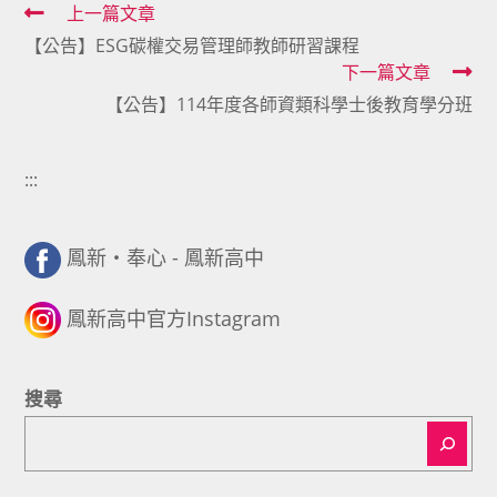
Read
上一篇文章
【公告】ESG碳權交易管理師教師研習課程
more
下一篇文章
articles
【公告】114年度各師資類科學士後教育學分班
:::
鳳新・奉心 - 鳳新高中
鳳新高中官方Instagram
搜尋