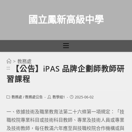
國立鳳新高級中學
>
教務處
跳
【公告】iPAS 品牌企劃師教師研
:::
轉
習課程
至
主
要
Post
Post
Post
教務處
/
教務處公告
教學組1
2025-06-02
category:
author:
published:
內
容
一、依據技術及職業教育法第二十六條第一項規定：「技
職校院專業科目或技術科目教師、專業及技術人員或專業
及技術教師，每任教滿六年應至與技職校院合作機構或與