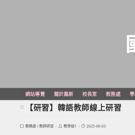
跳
轉
至
主
:::
網站導覽
關於鳳新
校長室
教務處
學
要
內
【研習】韓語教師線上研習
:::
容
Post
Post
Post
教務處
/
教師研習
教學組1
2025-06-03
category:
author:
published: