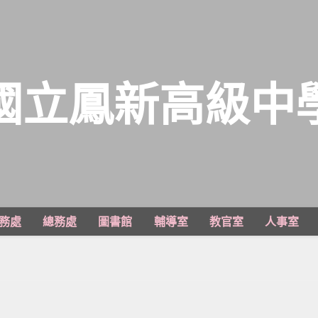
國立鳳新高級中
務處
總務處
圖書館
輔導室
教官室
人事室