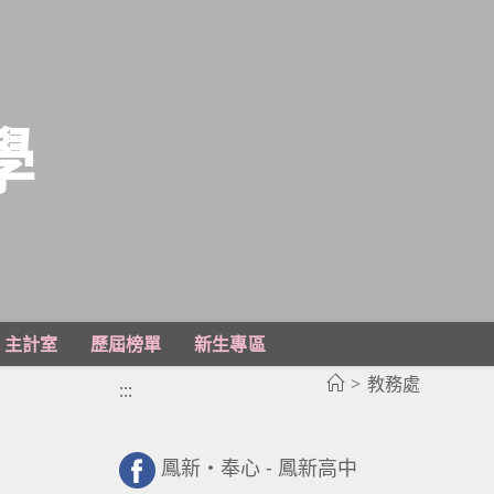
學
主計室
歷屆榜單
新生專區
>
教務處
:::
鳳新・奉心 - 鳳新高中