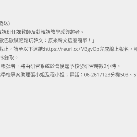
。
發送)
修韓語班任課教師及對韓語教學感興趣者。
著歐巴歐膩輕鬆玩韓文：原來韓文這麼簡單！」
請至以下連結:https://reurl.cc/M3gvOp完成線上報名
次序錄取。
帳號者，將由研習系統於會後逕予核發研習時數2小時。
專案助理張小姐及程小姐；電話：06-2617123分機503、5