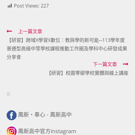
Post Views:
227
Read
上一篇文章
【研習】跨域X學習X數位：教與學的新可能─113學年度
more
普通型高級中等學校課程推動工作圈及學科中心研發成果
articles
分享會
下一篇文章
【研習】校園零碳學校實體與線上講座
:::
鳳新・奉心 - 鳳新高中
鳳新高中官方Instagram