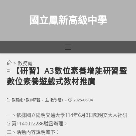
國立鳳新高級中學
>
教務處
跳
【研習】A3數位素養增能研習暨
:::
轉
數位素養遊戲式教材推廣
至
主
要
Post
Post
Post
教務處
/
教師研習
教學組1
2025-06-04
category:
author:
published:
內
容
一、依據國立陽明交通大學114年6月3日陽明交大人社研
字第1140022286號函辦理。
二、活動內容說明如下：