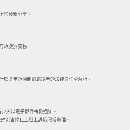
甄上榜經驗分享。
核行政救濟實務
做什麼？申訴機制到霸凌者的法律責任全解析。
前2天以電子郵件寄發通知。
天然災害停止上班上課仍照常辦理。