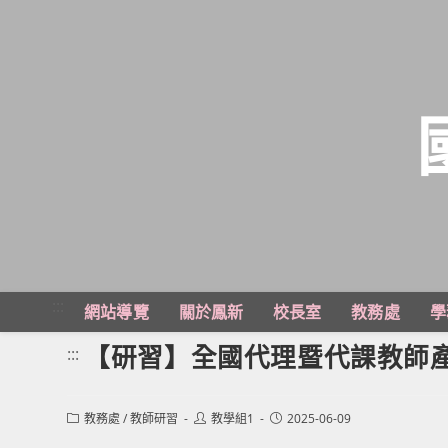
跳
轉
至
主
:::
網站導覽
關於鳳新
校長室
教務處
學
要
內
【研習】全國代理暨代課教師
:::
容
Post
Post
Post
教務處
/
教師研習
教學組1
2025-06-09
category:
author:
published: