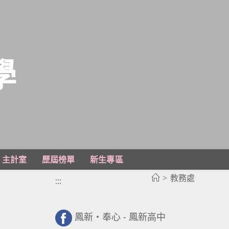
學
主計室
歷屆榜單
新生專區
>
教務處
:::
鳳新・奉心 - 鳳新高中