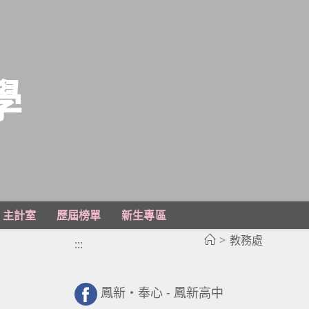
學
主計室
歷屆榜單
新生專區
>
教務處
:::
鳳新・奉心 - 鳳新高中