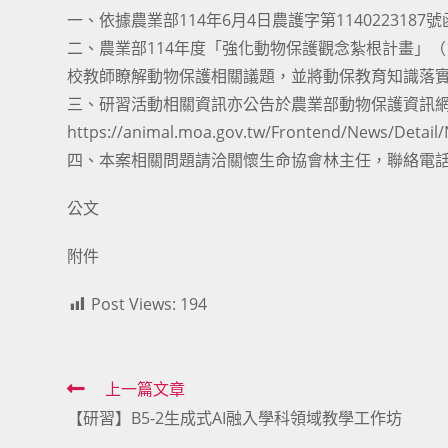
一、依據農業部114年6月4日農護字第1140223187
二、農業部114年度「強化動物保護觀念紮根計畫」（11
校教師瞭解動物保護相關議題，並將動保教育知識落
三、研習活動相關資訊亦公告於農業部動物保護資訊網
https://animal.moa.gov.tw/Frontend/News/
四、本案相關問題請洽關懷生命協會林主任，聯絡電話：02
公文
附件
Post Views:
194
Read
上一篇文章
【研習】B5-2生成式AI融入學科領域教學工作坊
more