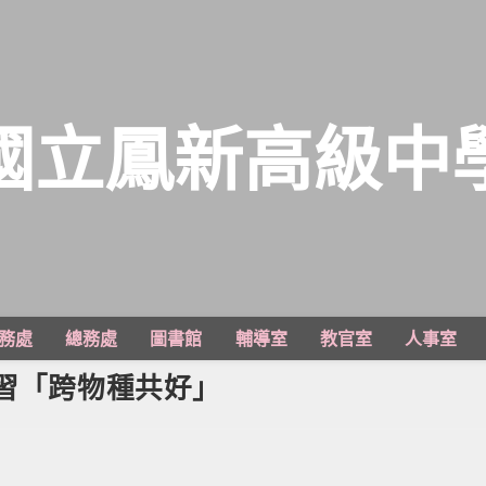
國立鳳新高級中
務處
總務處
圖書館
輔導室
教官室
人事室
研習「跨物種共好」