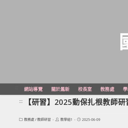
跳
轉
至
主
:::
網站導覽
關於鳳新
校長室
教務處
學
要
內
【研習】2025動保扎根教師
:::
容
Post
Post
Post
教務處
/
教師研習
教學組1
2025-06-09
category:
author:
published: