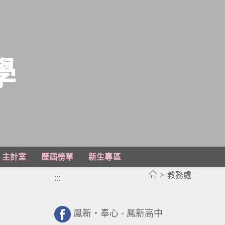
學
主計室
歷屆榜單
新生專區
>
教務處
:::
鳳新・奉心 - 鳳新高中