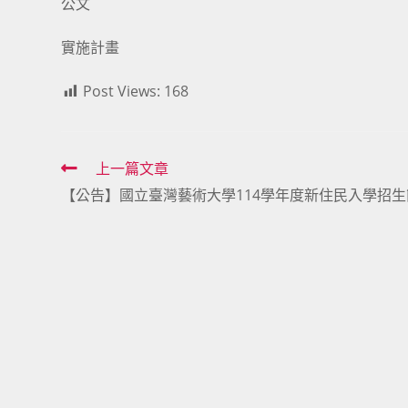
公文
實施計畫
Post Views:
168
Read
上一篇文章
【公告】國立臺灣藝術大學114學年度新住民入學招生
more
articles