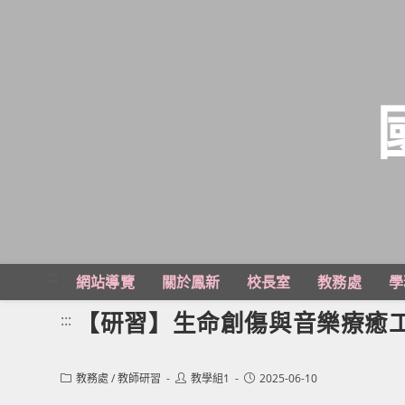
跳
轉
至
主
:::
網站導覽
關於鳳新
校長室
教務處
學
要
內
【研習】生命創傷與音樂療癒
:::
容
Post
Post
Post
教務處
/
教師研習
教學組1
2025-06-10
category:
author:
published: