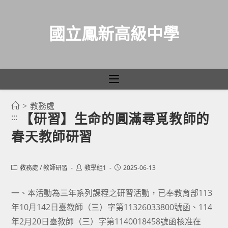
國立鳳新高級中學
>
教務處
跳
【研習】生命的圓滿尋覓教師的
:::
轉
春天教師研習
至
主
要
Post
Post
Post
教務處
/
教師研習
教學組1
2025-06-13
category:
author:
published:
內
容
一、本活動為三年系列課程之研習活動，已奉教育部113
年10月142日臺教師（三）字第11326033800號函、114
年2月20日臺教師（三）字第1140018458號函核准在