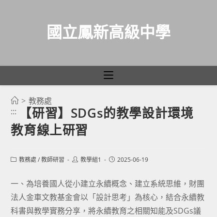
國立鳳新高級中學
>
教務處
跳
【研習】SDGs的教學設計環境
:::
轉
教育線上研習
至
主
要
Post
Post
Post
教務處
/
教師研習
教學組1
2025-06-19
category:
author:
published:
內
容
一、為培養國人從小建立永續概念、建立系統思維，財團
法人金車文教基金會以「設計思考」為核心，結合永續教
科書與教學實務分享，將永續教育之相關知能及SDGs議