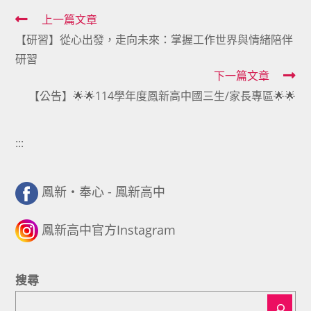
Read
上一篇文章
【研習】從心出發，走向未來：掌握工作世界與情緒陪伴
more
研習
articles
下一篇文章
【公告】🌟🌟114學年度鳳新高中國三生/家長專區🌟🌟
:::
鳳新・奉心 - 鳳新高中
鳳新高中官方Instagram
搜尋