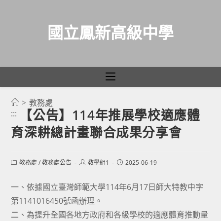
國立鳳新高級中學
>
教務處
跳
【公告】114年推展學校適應體
:::
轉
育深耕總計畫聯合成果分享會
至
主
要
Post
Post
Post
教務處
/
教務處公告
教學組1
2025-06-19
category:
author:
published:
內
容
一、依據國立臺灣師範大學114年6月17日師大特教中字
第1141016450號函辦理。
二、為提升全國各地方政府和各級學校的適應體育推動量