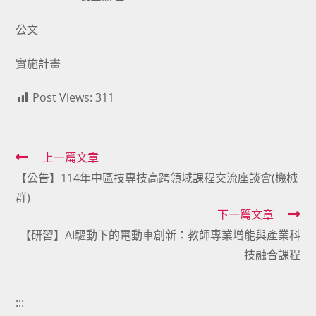
公文
實施計畫
Post Views:
311
Read
上一篇文章
【公告】114年中區技專技高跨領域課程交流座談會(機械
more
群)
articles
下一篇文章
【研習】AI驅動下的電動車創新：教師專業增能與產業科
技融合課程
:::