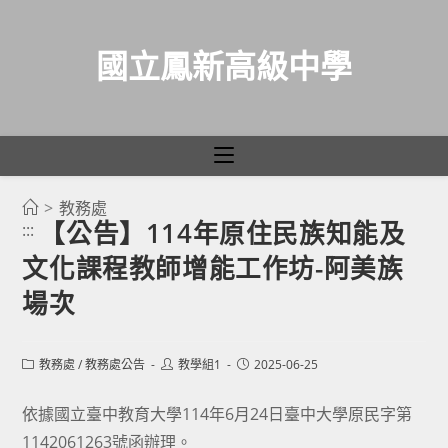
國立鳳新高級中學
>
教務處
跳
【公告】114年原住民族知能及
:::
轉
文化課程教師增能工作坊-阿美族
至
主
場次
要
內
Post
Post
Post
教務處
/
教務處公告
教學組1
2025-06-25
容
category:
author:
published:
依據國立臺中教育大學114年6月24日臺中大學原民字第
1142061263號函辦理。